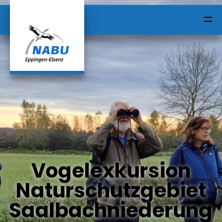
HOME
ALLE BEITRÄGE
Vogelexkursion
Naturschutzgebiet
KONTAKT
Saalbachniederung