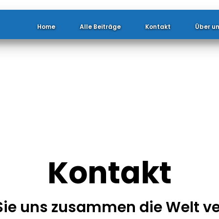
Home
Alle Beiträge
Kontakt
Über u
K
o
n
t
a
k
t
Sie uns zusammen die Welt v