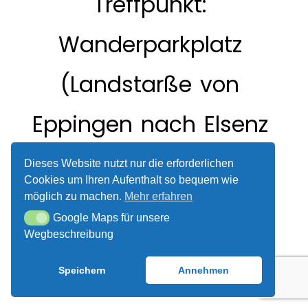
ÜBER UNS
Treffpunkt:
UNSER VEREINSHEIM
Wanderparkplatz
(Landstarße
von
SPENDEN UND
MITMACHEN!
Eppingen
nach
Elsenz
kommend
rechts)
Dieses Website nutzt nur die erforderlichen
Cookies um Ihren Aufenthalt so bequem wie
möglich zu machen.
Mehr erfahren
Google Maps für unsere
Google Maps für unsere Wegbeschreibung
Wegbeschreibung
Speichern
Annehmen