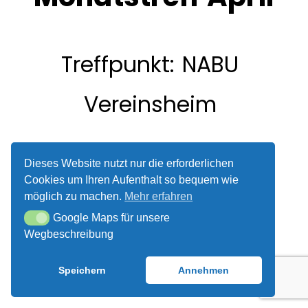
ÜBER UNS
UNSER VEREINSHEIM
Treffpunkt:
NABU
SPENDEN UND
Vereinsheim
MITMACHEN!
Dieses Website nutzt nur die erforderlichen
Cookies um Ihren Aufenthalt so bequem wie
möglich zu machen.
Mehr erfahren
Google Maps für unsere
Google Maps für unsere Wegbeschreibung
Wegbeschreibung
Speichern
Annehmen