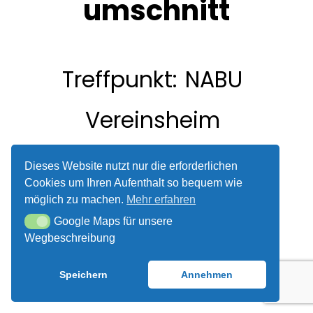
ÜBER UNS
u
m
s
c
h
n
i
t
t
UNSER VEREINSHEIM
Treffpunkt:
NABU
SPENDEN UND
MITMACHEN!
Vereinsheim
Dieses Website nutzt nur die erforderlichen
Cookies um Ihren Aufenthalt so bequem wie
möglich zu machen.
Mehr erfahren
Google Maps für unsere
Google Maps für unsere Wegbeschreibung
Wegbeschreibung
Speichern
Annehmen