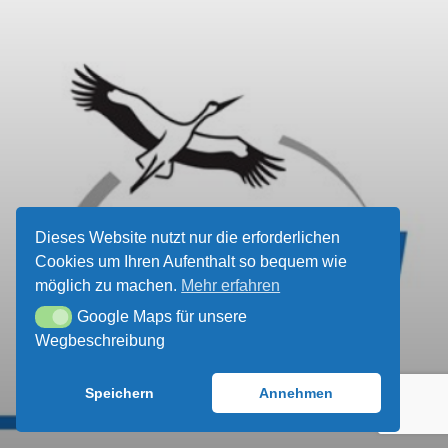
ÜBER UNS
UNSER VEREINSHEIM
SPENDEN UND
MITMACHEN!
Dieses Website nutzt nur die erforderlichen
Cookies um Ihren Aufenthalt so bequem wie
möglich zu machen.
Mehr erfahren
Google Maps für unsere
Google Maps für unsere Wegbeschreibung
Wegbeschreibung
Speichern
Annehmen